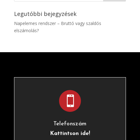
Legutóbbi bejegyzések
Napelemes rendszer – Bruttó vagy szaldós
elszámolás?

Telefonszám
Kattintson ide!