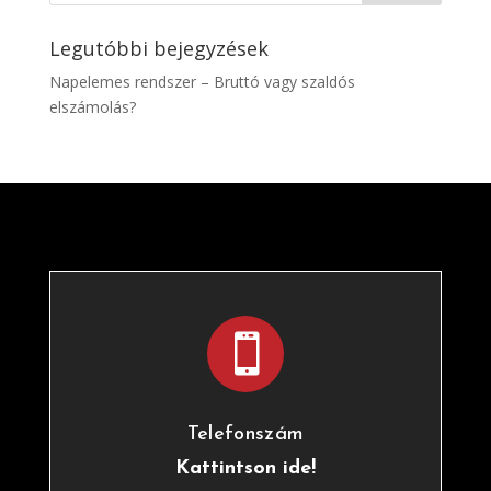
Legutóbbi bejegyzések
Napelemes rendszer – Bruttó vagy szaldós
elszámolás?

Telefonszám
Kattintson ide!