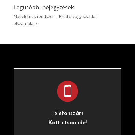
Legutóbbi bejegyzések
Napelemes rendszer – Bruttó vagy szaldós
elszámolás?

Telefonszám
Kattintson ide!