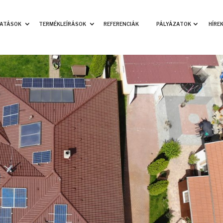
TATÁSOK
TERMÉKLEÍRÁSOK
REFERENCIÁK
PÁLYÁZATOK
HÍRE
serőmű
HMKE napelemes rendszerek