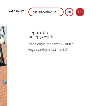
K
KAPCSOLAT
KÉRJEN AJÁNLATOT!
HU
EN
Legutóbbi
bejegyzések
Napelemes rendszer – Bruttó
vagy szaldós elszámolás?